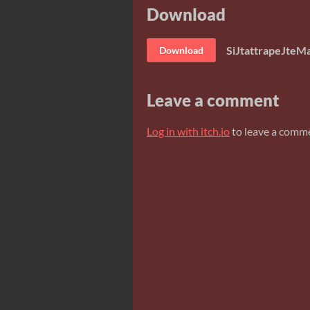
Download
SiJtattrapeJteM
Download
Leave a comment
Log in with itch.io
to leave a comm