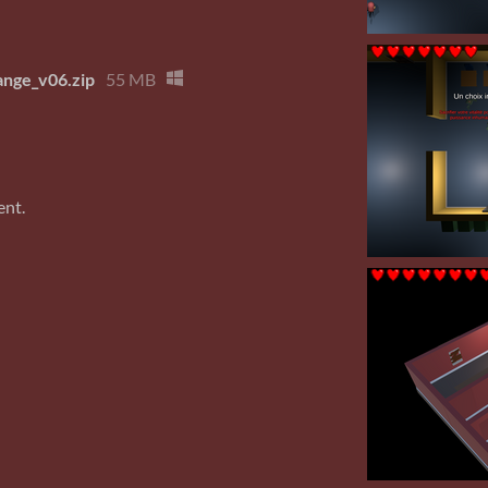
ange_v06.zip
55 MB
ent.