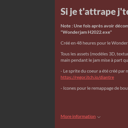
Si je t'attrape j
Note : Une fois après avoir décomp
"Wonderjam H2022.exe"
Créé en 48 heures pour le Wond
Tous les assets (modèles 3D, texture
main pendant le jam mise à part qu
- Le sprite du coeur a été créé par
https://regor.itch.io/diantre
- Icones pour le remappage de bou
More information