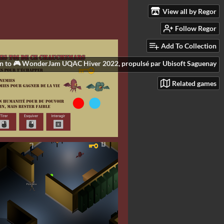
View all by Regor
Follow Regor
Add To Collection
n to 🎮 WonderJam UQAC Hiver 2022, propulsé par Ubisoft Saguenay
Related games