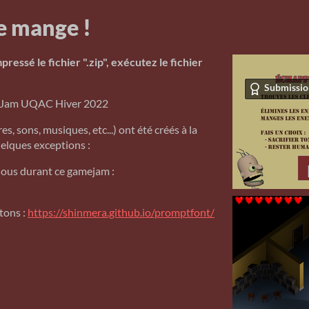
'te mange !
ressé le fichier ".zip", exécutez le fichier
Submissio
erJam UQAC Hiver 2022
s, sons, musiques, etc...) ont été créés à la
elques exceptions :
 nous durant ce gamejam :
tons :
https://shinmera.github.io/promptfont/