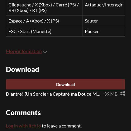
Clic gauche / X (Xbox) / Carré (PS) /
Attaquer/Interagir
RB (Xbox) / R1 (PS)
Espace / A (Xbox) / X (PS)
Sauter
ESC / Start (Manette)
Pauser
More information
Download
Download
Diantre! (Un Sorcier a Capturé ma Douce Moitié!).zip
39 MB
Comments
Log in with itch.io
to leave a comment.